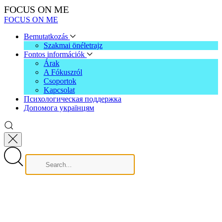
FOCUS ON ME
FOCUS ON ME
Bemutatkozás
Szakmai önéletrajz
Fontos információk
Árak
A Fókuszról
Csoportok
Kapcsolat
Психологическая поддержка
Допомога українцям